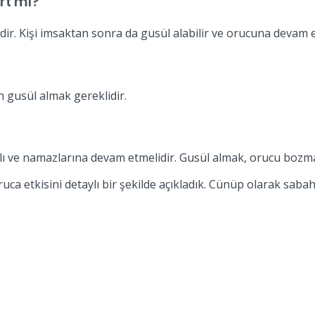
rt mı?
r. Kişi imsaktan sonra da gusül alabilir ve orucuna devam e
 gusül almak gereklidir.
lı ve namazlarına devam etmelidir. Gusül almak, orucu bozm
oruca etkisini detaylı bir şekilde açıkladık. Cünüp olarak s