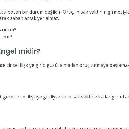
ucu bozan bir durum değildir. Oruç, imsak vaktinin girmesiyl
larak sabahlamak yer almaz.
ar mı?
ngel midir?
 cinsel ilişkiye girip gusül almadan oruç tutmaya başlamak,
i, gece cinsel ilişkiye girdiyse ve imsak vaktine kadar gusü
a girmiş ve daha sonra gusül alarak orucuna devam etmişti