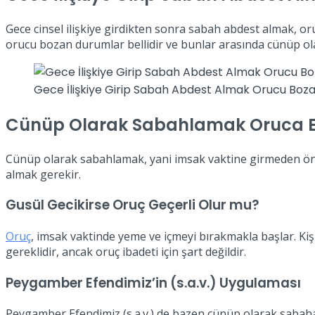
Gece cinsel ilişkiye girdikten sonra sabah abdest almak, or
orucu bozan durumlar bellidir ve bunlar arasında cünüp o
Gece İlişkiye Girip Sabah Abdest Almak Orucu Boz
Cünüp Olarak Sabahlamak Oruca E
Cünüp olarak sabahlamak, yani imsak vaktine girmeden önce
almak gerekir.
Gusül Gecikirse Oruç Geçerli Olur mu?
Oruç
, imsak vaktinde yeme ve içmeyi bırakmakla başlar. Kiş
gereklidir, ancak oruç ibadeti için şart değildir.
Peygamber Efendimiz’in (s.a.v.) Uygulaması
Peygamber Efendimiz (s.a.v.) de bazen cünüp olarak sabah