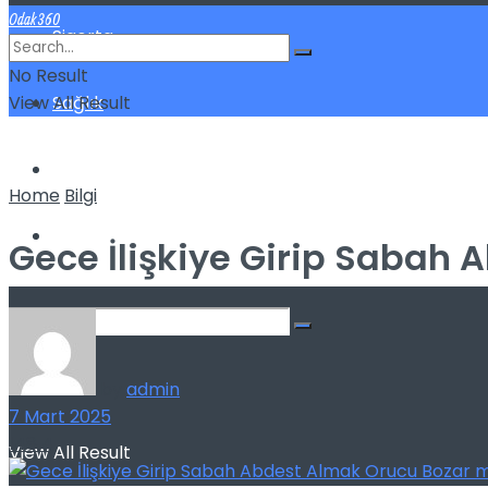
Odak360
Sigorta
No Result
View All Result
Sağlık
Spor
Home
Bilgi
Kilo Verme
Gece İlişkiye Girip Sabah
No Result
by
admin
7 Mart 2025
148
4
View All Result