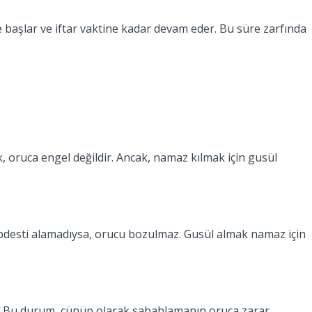
e başlar ve iftar vaktine kadar devam eder. Bu süre zarfında
 oruca engel değildir. Ancak, namaz kılmak için gusül
l abdesti alamadıysa, orucu bozulmaz. Gusül almak namaz için
r. Bu durum, cünüp olarak sabahlamanın oruca zarar