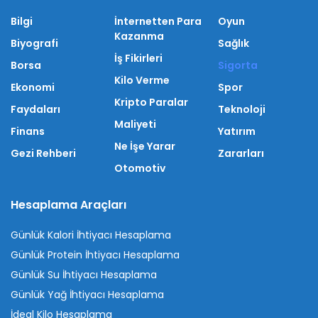
Bilgi
İnternetten Para
Oyun
Kazanma
Biyografi
Sağlık
İş Fikirleri
Borsa
Sigorta
Kilo Verme
Ekonomi
Spor
Kripto Paralar
Faydaları
Teknoloji
Maliyeti
Finans
Yatırım
Ne İşe Yarar
Gezi Rehberi
Zararları
Otomotiv
Hesaplama Araçları
Günlük Kalori İhtiyacı Hesaplama
Günlük Protein İhtiyacı Hesaplama
Günlük Su İhtiyacı Hesaplama
Günlük Yağ İhtiyacı Hesaplama
İdeal Kilo Hesaplama