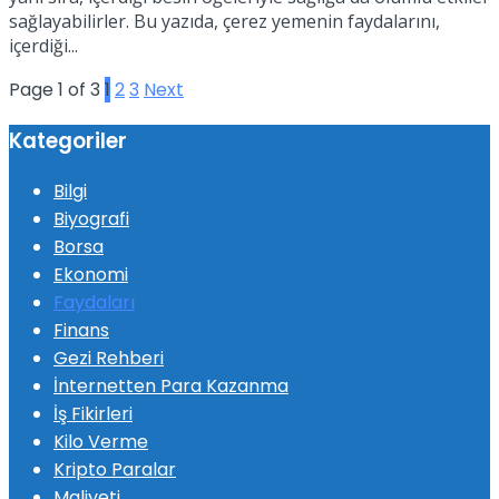
sağlayabilirler. Bu yazıda, çerez yemenin faydalarını,
içerdiği...
Page 1 of 3
1
2
3
Next
Kategoriler
Bilgi
Biyografi
Borsa
Ekonomi
Faydaları
Finans
Gezi Rehberi
İnternetten Para Kazanma
İş Fikirleri
Kilo Verme
Kripto Paralar
Maliyeti