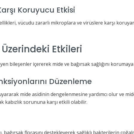
Karşı Koruyucu Etkisi
ellikleri, vücudu zararlı mikroplara ve virüslere karşı koruyar
Üzerindeki Etkileri
leyen bileşenler içererek mide ve bağırsak sağlığını korumaya
nksiyonlarını Düzenleme
uyararak mide asidinin dengelenmesine yardımcı olur ve mide 
k kabızlık sorununa karşı etkili olabilir.
ı, bağırsak florasını destekleyerek sağlıklı bakterilerin çoğ