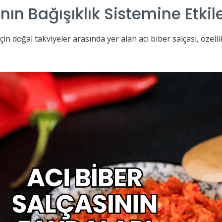
nın Bağışıklık Sistemine Etkile
çin doğal takviyeler arasında yer alan acı biber salçası, özell