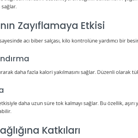
 sağlar.
ının Zayıflamaya Etkisi
 sayesinde acı biber salçası, kilo kontrolüne yardımcı bir bes
andırma
tırarak daha fazla kalori yakılmasını sağlar. Düzenli olarak tü
a
cı etkisiyle daha uzun süre tok kalmayı sağlar. Bu özellik, aş
bilir.
ğlığına Katkıları