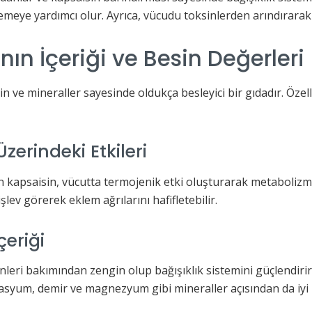
emeye yardımcı olur. Ayrıca, vücudu toksinlerden arındırarak 
nın İçeriği ve Besin Değerleri
min ve mineraller sayesinde oldukça besleyici bir gıdadır. Öze
zerindeki Etkileri
an kapsaisin, vücutta termojenik etki oluşturarak metabolizma
işlev görerek eklem ağrılarını hafifletebilir.
çeriği
aminleri bakımından zengin olup bağışıklık sistemini güçlendir
asyum, demir ve magnezyum gibi mineraller açısından da iyi 