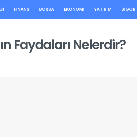
GI
FINANS
BORSA
EKONOMI
YATIRIM
SIGOR
ın Faydaları Nelerdir?