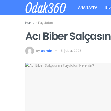
Odak360
ANA SAYFA
BIL
Home
Faydaları
Acı Biber Salçasın
by
admin
5 Şubat 2025