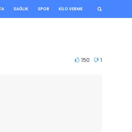
TA
SAĞLIK
SPOR
KILO VERME
150
1