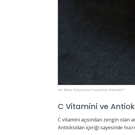
Acı Biber Salçasının Faydaları Nelerdir?
C Vitamini ve Antio
C vitamini açısından zengin olan ac
Antioksidan içeriği sayesinde hücr