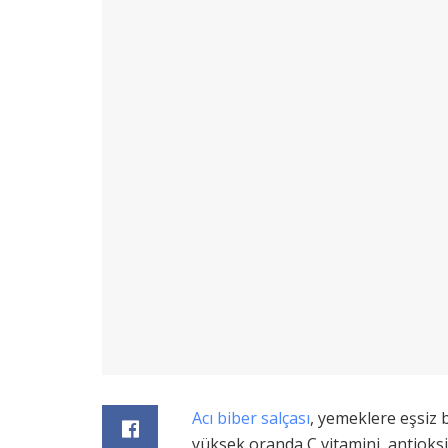
Acı biber salçası
, yemeklere eşsiz 
yüksek oranda C vitamini, antioks