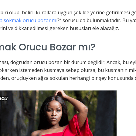
biri olup, belirli kurallara uygun şekilde yerine getirilmesi g
ına sokmak orucu bozar mı
?” sorusu da bulunmaktadır. Bu yaz
ni ve dikkat edilmesi gereken hususları ele alacağız.
kmak Orucu Bozar mı?
okması, doğrudan orucu bozan bir durum değildir. Ancak, bu 
a sokarken istemeden kusmaya sebep olursa, bu kusmanın mik
den, oruçluyken ağza sokulan herhangi bir şey konusunda di