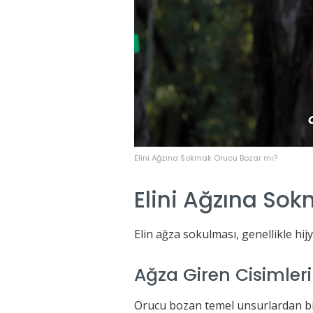
Elini Ağzına Sokmak Orucu Bozar mı?
Elini Ağzına Sok
Elin ağza sokulması, genellikle hij
Ağza Giren Cisimleri
Orucu bozan temel unsurlardan bir