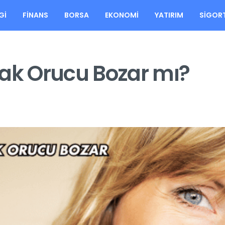
GI
FINANS
BORSA
EKONOMI
YATIRIM
SIGOR
mak Orucu Bozar mı?