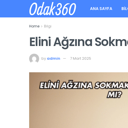
Odak360
ANA SAYFA
BIL
Home
Bilgi
Elini Ağzına Sok
by
admin
7 Mart 2025