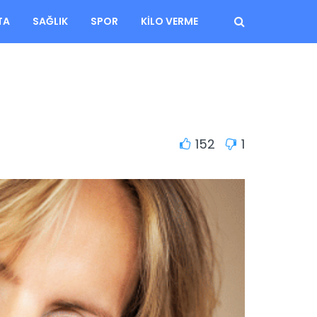
TA
SAĞLIK
SPOR
KILO VERME
152
1