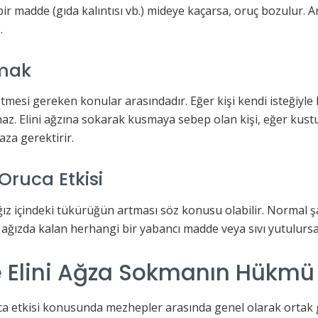
bir madde (gıda kalıntısı vb.) mideye kaçarsa, oruç bozulur.
.
mak
etmesi gereken konular arasındadır. Eğer kişi kendi isteğiyl
. Elini ağzına sokarak kusmaya sebep olan kişi, eğer kustuğ
za gerektirir.
ruca Etkisi
ız içindeki tükürüğün artması söz konusu olabilir. Normal 
ağızda kalan herhangi bir yabancı madde veya sıvı yutulursa
 Elini Ağza Sokmanın Hükmü
ca etkisi konusunda mezhepler arasında genel olarak ortak 