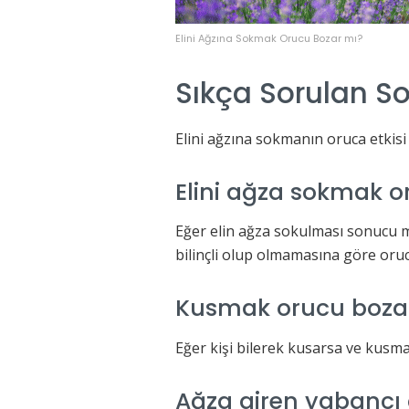
Elini Ağzına Sokmak Orucu Bozar mı?
Sıkça Sorulan So
Elini ağzına sokmanın oruca etkisi
Elini ağza sokmak o
Eğer elin ağza sokulması sonucu 
bilinçli olup olmamasına göre oru
Kusmak orucu boza
Eğer kişi bilerek kusarsa ve kusma
Ağza giren yabancı c