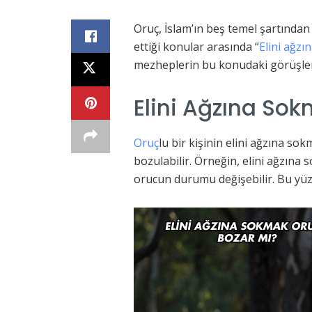
Oruç, İslam’ın beş temel şartından 
ettiği konular arasında “
Elini ağz
mezheplerin bu konudaki görüşleri
Elini Ağzına So
Oruç
lu bir kişinin elini ağzına s
bozulabilir. Örneğin, elini ağzın
orucun durumu değişebilir. Bu yüz