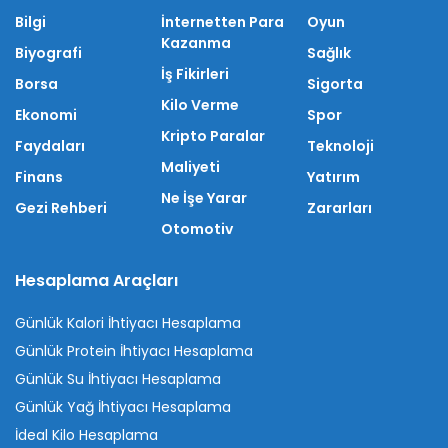
Bilgi
İnternetten Para
Oyun
Kazanma
Biyografi
Sağlık
İş Fikirleri
Borsa
Sigorta
Kilo Verme
Ekonomi
Spor
Kripto Paralar
Faydaları
Teknoloji
Maliyeti
Finans
Yatırım
Ne İşe Yarar
Gezi Rehberi
Zararları
Otomotiv
Hesaplama Araçları
Günlük Kalori İhtiyacı Hesaplama
Günlük Protein İhtiyacı Hesaplama
Günlük Su İhtiyacı Hesaplama
Günlük Yağ İhtiyacı Hesaplama
İdeal Kilo Hesaplama