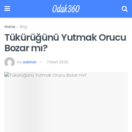
Odak360
Home
Bilgi
Tükürüğünü Yutmak Orucu
Bozar mı?
by
admin
7 Mart 2025