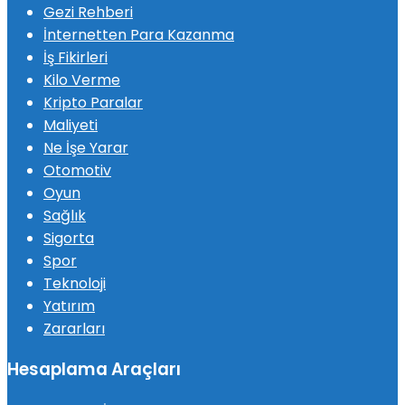
Gezi Rehberi
İnternetten Para Kazanma
İş Fikirleri
Kilo Verme
Kripto Paralar
Maliyeti
Ne İşe Yarar
Otomotiv
Oyun
Sağlık
Sigorta
Spor
Teknoloji
Yatırım
Zararları
Hesaplama Araçları