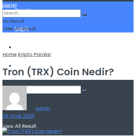
Odak360
Sigorta
No Result
View All Result
Sağlık
Spor
Home
Kripto Paralar
Kilo Verme
Tron (TRX) Coin Nedir?
No Result
by
admin
23 Ocak 2025
145
6
View All Result