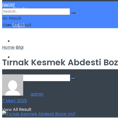
Odak360
Sigorta
No Result
View All Result
Sağlık
Spor
Home
Bilgi
Kilo Verme
Tırnak Kesmek Abdesti Boz
No Result
by
admin
7 Mart 2025
142
9
View All Result