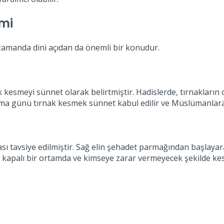
mi
ı zamanda dini açıdan da önemli bir konudur.
ak kesmeyi sünnet olarak belirtmiştir. Hadislerde, tırnakların
uma günü tırnak kesmek sünnet kabul edilir ve Müslümanlara b
ası tavsiye edilmiştir. Sağ elin şehadet parmağından başlayar
, kapalı bir ortamda ve kimseye zarar vermeyecek şekilde kesi