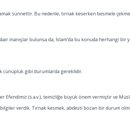
lamak sünnettir. Bu nedenle, tırnak keserken besmele çekmek g
dair inanışlar bulunsa da, İslam’da bu konuda herhangi bir y
k cünüplük gibi durumlarda gereklidir.
mber Efendimiz (s.a.v.), temizliğe büyük önem vermiştir ve Mü
bilgiler verdik. Tırnak kesmek, abdesti bozan bir durum olma