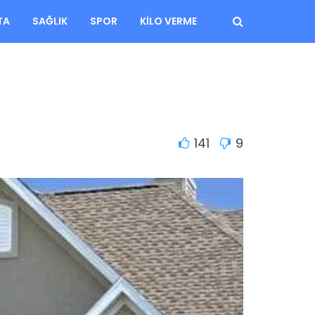
TA
SAĞLIK
SPOR
KILO VERME
141
9