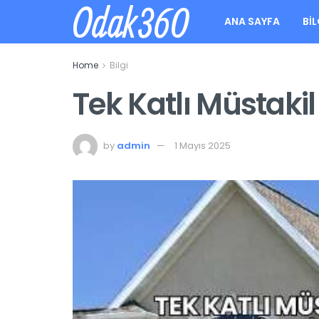
Odak360
ANA SAYFA
BIL
Home
Bilgi
Tek Katlı Müstakil
by
admin
1 Mayıs 2025