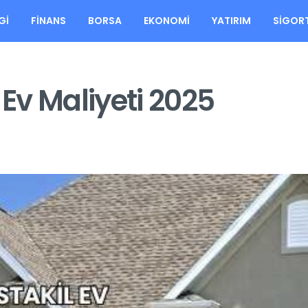
GI
FINANS
BORSA
EKONOMI
YATIRIM
SIGOR
 Ev Maliyeti 2025