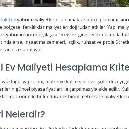
takil ev
yatırım maliyetlerini anlamak ve bütçe planlamasını 
 ve bölgesel farklılıklar maliyetleri doğrudan etkiler. Yapı mali
ak yatırımcıların karşılaşabileceği ek giderler konusunda far
tında arsa, inşaat malzemeleri, işçilik, ruhsat ve proje ücretle
et analizi sunuluyor.
l Ev Maliyeti Hesaplama Krite
üklüğü, yapı alanı, malzeme kalite sınıfı ve işçilik düzeyi gi
erin güncel piyasa fiyatları ile çarpılmasıyla elde edilir. Kul
lıkları göz önünde bulundurarak birim metrekare maliyetleri 
i Nelerdir?
aba yapıdan ince işçiliğe kadar farklı kategorilere ayrılır ve