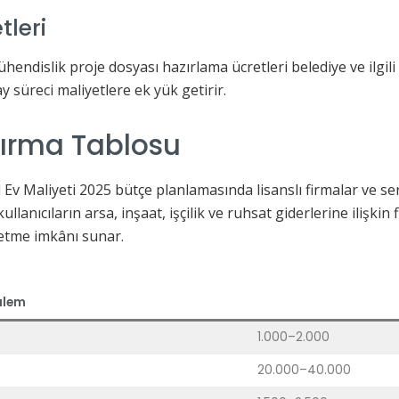
tleri
mühendislik proje dosyası hazırlama ücretleri belediye ve ilg
y süreci maliyetlere ek yük getirir.
tırma Tablosu
l Ev Maliyeti 2025 bütçe planlamasında lisanslı firmalar ve s
ullanıcıların arsa, inşaat, işçilik ve ruhsat giderlerine ilişkin f
 etme imkânı sunar.
alem
1.000–2.000
20.000–40.000