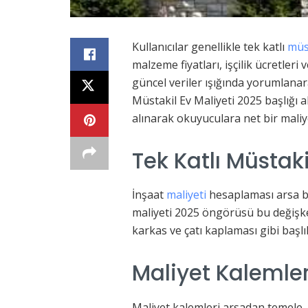
Kullanıcılar genellikle tek katlı
müs
malzeme fiyatları, işçilik ücretleri
güncel veriler ışığında yorumlanar
Müstakil Ev Maliyeti 2025 başlığı al
alınarak okuyuculara net bir maliy
Tek Katlı Müstaki
İnşaat
maliyeti
hesaplaması arsa büy
maliyeti 2025 öngörüsü bu değişkenl
karkas ve çatı kaplaması gibi baş
Maliyet Kalemler
Maliyet kalemleri arsadan temele, k