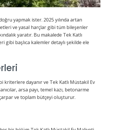
doğru yapmak ister. 2025 yılında artan
yetleri ve yasal harçlar gibi tüm bileşenler
kındalık yaratır. Bu makalede Tek Katlı
ri gibi başlıca kalemler detaylı şekilde ele
rleri
bi kriterlere dayanır ve Tek Katlı Müstakil Ev
lanıcılar, arsa payı, temel kazı, betonarme
çarpar ve toplam bütçeyi oluşturur.
 her bir bölüm Tek Katlı Müstakil Ev Maliyeti