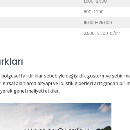
1.500–2.500
800–1.200
15.000–25.000
2.500–3.500 TL/m²
rkları
bölgesel farklılıklar sebebiyle değişiklik gösterir ve şehir mer
ır. Kırsal alanlarda altyapı ve lojistik giderleri arttığından b
eyerek genel maliyeti etkiler.