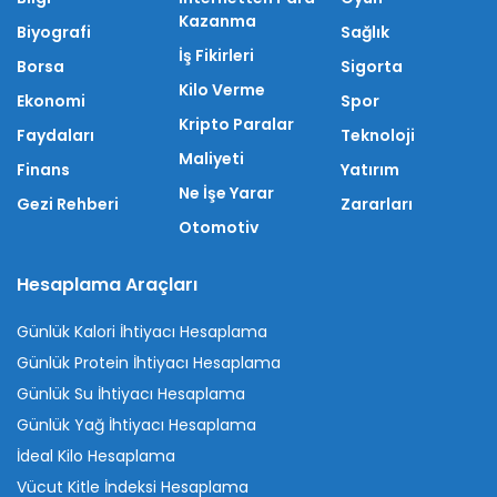
Kazanma
Biyografi
Sağlık
İş Fikirleri
Borsa
Sigorta
Kilo Verme
Ekonomi
Spor
Kripto Paralar
Faydaları
Teknoloji
Maliyeti
Finans
Yatırım
Ne İşe Yarar
Gezi Rehberi
Zararları
Otomotiv
Hesaplama Araçları
Günlük Kalori İhtiyacı Hesaplama
Günlük Protein İhtiyacı Hesaplama
Günlük Su İhtiyacı Hesaplama
Günlük Yağ İhtiyacı Hesaplama
İdeal Kilo Hesaplama
Vücut Kitle İndeksi Hesaplama