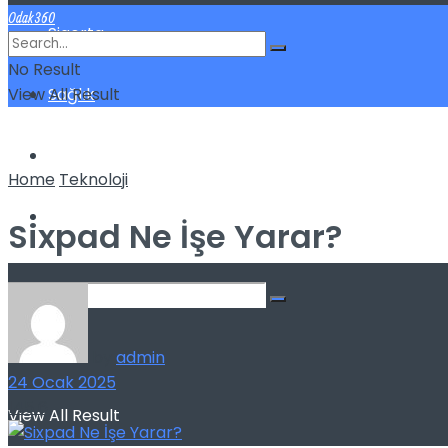
Odak360
Sigorta
No Result
View All Result
Sağlık
Spor
Home
Teknoloji
Kilo Verme
Sixpad Ne İşe Yarar?
No Result
by
admin
24 Ocak 2025
145
6
View All Result