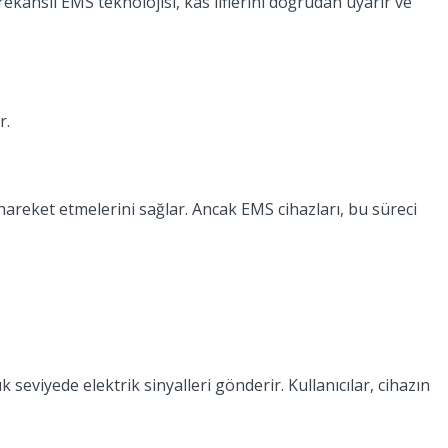
kanslı EMS teknolojisi, kas liflerini doğrudan uyarır ve
r.
 hareket etmelerini sağlar. Ancak EMS cihazları, bu süreci
ük seviyede elektrik sinyalleri gönderir. Kullanıcılar, cihazın