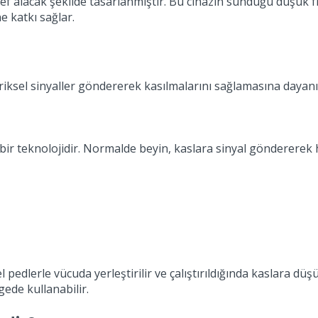
 alacak şekilde tasarlanmıştır. Bu cihazın sunduğu düşük fre
e katkı sağlar.
triksel sinyaller göndererek kasılmalarını sağlamasına dayanı
an bir teknolojidir. Normalde beyin, kaslara sinyal göndererek
el pedlerle vücuda yerleştirilir ve çalıştırıldığında kaslara düş
gede kullanabilir.