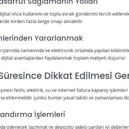
Tasarruf Sağlamanın Yolları
ijital imza kullanımı ve toplu evrak gönderimi tercih edilere
erde birden fazla belge onayı alınabilir.
imlerinden Yararlanmak
larında zamanında ve elektronik ortamda yapılan bildirimler 
ı dijital avantajlardan faydalanmak toplam maliyeti düşürür.
Süresince Dikkat Edilmesi Ge
mesi feshi, elektrik, su ve internet fatura kapanış işlemleri i
na eklenmelidir çünkü bunlar yasal takibi ve zamanlaması doğ
alandırma İşlemleri
nda ödenecek tazminat ve depozito iadesi şartları iyi değerle