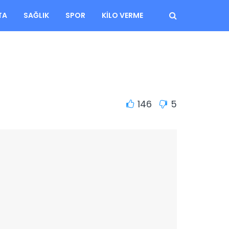
TA
SAĞLIK
SPOR
KILO VERME
146
5