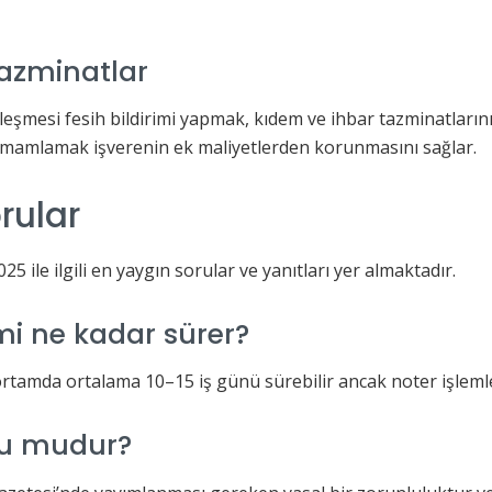
Tazminatlar
leşmesi fesih bildirimi yapmak, kıdem ve ihbar tazminatları
 tamamlamak işverenin ek maliyetlerden korunmasını sağlar.
rular
5 ile ilgili en yaygın sorular ve yanıtları yer almaktadır.
mi ne kadar sürer?
al ortamda ortalama 10–15 iş günü sürebilir ancak noter işlemle
lu mudur?