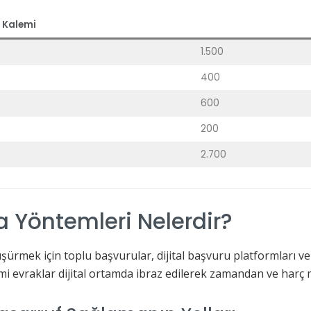
 Kalemi
1.500
400
600
200
2.700
a Yöntemleri Nelerdir?
ürmek için toplu başvurular, dijital başvuru platformları ve to
smi evraklar dijital ortamda ibraz edilerek zamandan ve harç 