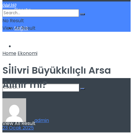
Odak360
Sigorta
No Result
View All Result
Sağlık
Spor
Home
Ekonomi
Kilo Verme
Silivri Büyükkılıçlı Arsa
Alınır mı?
No Result
by
admin
View All Result
23 Ocak 2025