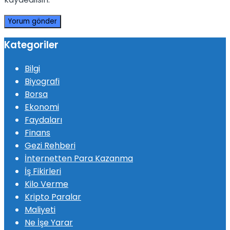
Kategoriler
Bilgi
Biyografi
Borsa
Ekonomi
Faydaları
Finans
Gezi Rehberi
İnternetten Para Kazanma
İş Fikirleri
Kilo Verme
Kripto Paralar
Maliyeti
Ne İşe Yarar