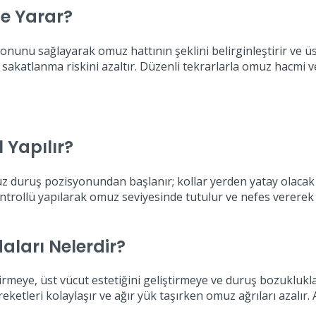
şe Yarar?
syonunu sağlayarak omuz hattının şeklini belirginleştirir ve 
r ve sakatlanma riskini azaltır. Düzenli tekrarlarla omuz hacmi
 Yapılır?
 düz duruş pozisyonundan başlanır; kollar yerden yatay olacak 
kontrollü yapılarak omuz seviyesinde tutulur ve nefes vererek 
aları Nelerdir?
tirmeye, üst vücut estetiğini geliştirmeye ve duruş bozukluk
reketleri kolaylaşır ve ağır yük taşırken omuz ağrıları azalır