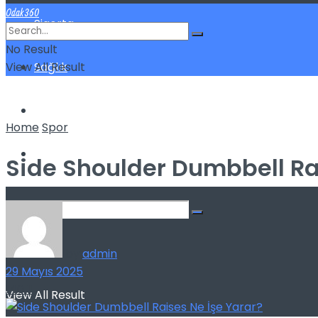
Odak360
Sigorta
No Result
View All Result
Sağlık
Spor
Home
Spor
Kilo Verme
Side Shoulder Dumbbell Ra
No Result
by
admin
29 Mayıs 2025
140
11
View All Result