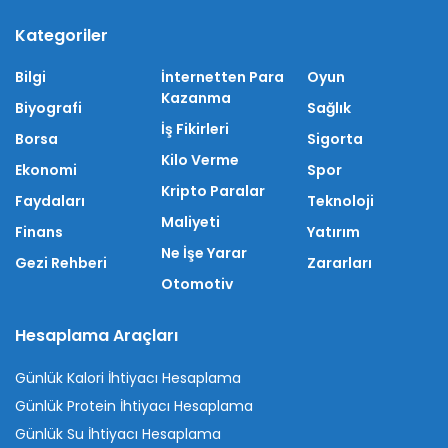
Kategoriler
Bilgi
İnternetten Para
Oyun
Kazanma
Biyografi
Sağlık
İş Fikirleri
Borsa
Sigorta
Kilo Verme
Ekonomi
Spor
Kripto Paralar
Faydaları
Teknoloji
Maliyeti
Finans
Yatırım
Ne İşe Yarar
Gezi Rehberi
Zararları
Otomotiv
Hesaplama Araçları
Günlük Kalori İhtiyacı Hesaplama
Günlük Protein İhtiyacı Hesaplama
Günlük Su İhtiyacı Hesaplama