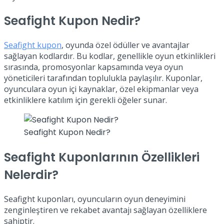
Seafight Kupon Nedir?
Seafight kupon
, oyunda özel ödüller ve avantajlar
sağlayan kodlardır. Bu kodlar, genellikle oyun etkinlikleri
sırasında, promosyonlar kapsamında veya oyun
yöneticileri tarafından toplulukla paylaşılır. Kuponlar,
oyunculara oyun içi kaynaklar, özel ekipmanlar veya
etkinliklere katılım için gerekli öğeler sunar.
Seafight Kupon Nedir?
Seafight Kuponlarının Özellikleri
Nelerdir?
Seafight kuponları, oyuncuların oyun deneyimini
zenginleştiren ve rekabet avantajı sağlayan özelliklere
sahiptir.