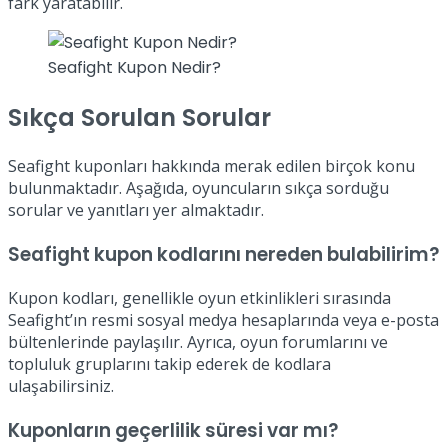
fark yaratabilir.
Seafight Kupon Nedir?
Sıkça Sorulan Sorular
Seafight kuponları hakkında merak edilen birçok konu
bulunmaktadır. Aşağıda, oyuncuların sıkça sorduğu
sorular ve yanıtları yer almaktadır.
Seafight kupon kodlarını nereden bulabilirim?
Kupon kodları, genellikle oyun etkinlikleri sırasında
Seafight’ın resmi sosyal medya hesaplarında veya e-posta
bültenlerinde paylaşılır. Ayrıca, oyun forumlarını ve
topluluk gruplarını takip ederek de kodlara
ulaşabilirsiniz.
Kuponların geçerlilik süresi var mı?