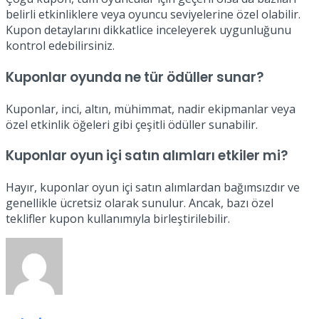
belirli etkinliklere veya oyuncu seviyelerine özel olabilir.
Kupon detaylarını dikkatlice inceleyerek uygunluğunu
kontrol edebilirsiniz.
Kuponlar oyunda ne tür ödüller sunar?
Kuponlar, inci, altın, mühimmat, nadir ekipmanlar veya
özel etkinlik öğeleri gibi çeşitli ödüller sunabilir.
Kuponlar oyun içi satın alımları etkiler mi?
Hayır, kuponlar oyun içi satın alımlardan bağımsızdır ve
genellikle ücretsiz olarak sunulur. Ancak, bazı özel
teklifler kupon kullanımıyla birleştirilebilir.