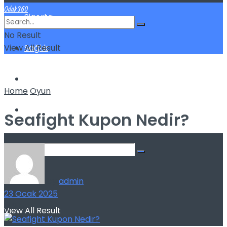
Odak360
Sigorta
No Result
View All Result
Sağlık
Spor
Home
Oyun
Kilo Verme
Seafight Kupon Nedir?
No Result
by
admin
23 Ocak 2025
149
5
View All Result