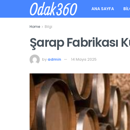
Odak360
ANA SAYFA
BIL
Home
Bilgi
Şarap Fabrikası 
by
admin
14 Mayıs 2025