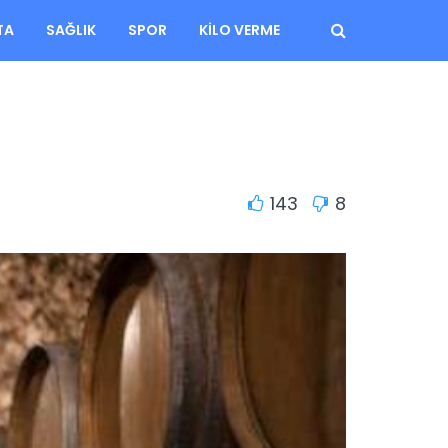
TA
SAĞLIK
SPOR
KILO VERME
143
8