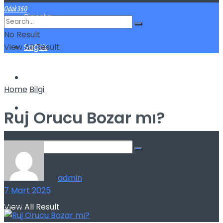
Odak360
Sigorta
No Result
View All Result
Sağlık
Spor
Home
Bilgi
Kilo Verme
Ruj Orucu Bozar mı?
No Result
by
admin
7 Mart 2025
144
6
View All Result