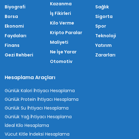
Kazanma
Biyografi
Sağlık
İş Fikirleri
Borsa
Sigorta
Kilo Verme
Ekonomi
Spor
Kripto Paralar
Faydaları
Teknoloji
Maliyeti
Finans
Yatırım
Ne İşe Yarar
Gezi Rehberi
Zararları
Otomotiv
Hesaplama Araçları
Günlük Kalori İhtiyacı Hesaplama
Günlük Protein İhtiyacı Hesaplama
Günlük Su İhtiyacı Hesaplama
Günlük Yağ İhtiyacı Hesaplama
İdeal Kilo Hesaplama
Vücut Kitle İndeksi Hesaplama