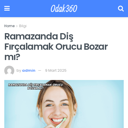
Odak360
Home
Bilgi
Ramazanda Diş
Fırçalamak Orucu Bozar
mı?
by
admin
9 Mart 2025