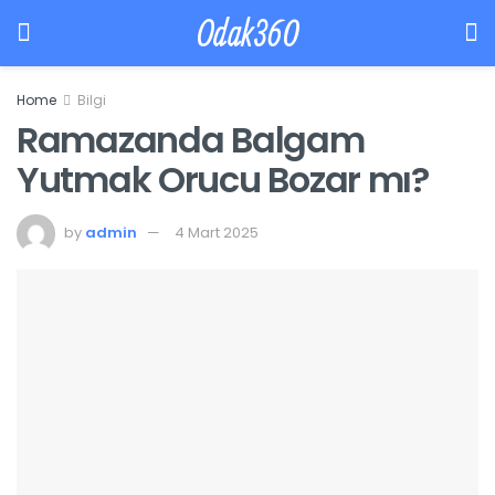
Odak360
Home
Bilgi
Ramazanda Balgam
Yutmak Orucu Bozar mı?
by
admin
4 Mart 2025