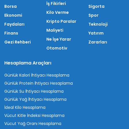
İş Fikirleri
Borsa
Sigorta
Kilo Verme
Ekonomi
Spor
Kripto Paralar
Faydaları
Teknoloji
Maliyeti
Finans
Yatırım
Ne İşe Yarar
Gezi Rehberi
Zararları
Otomotiv
Hesaplama Araçları
Günlük Kalori İhtiyacı Hesaplama
Günlük Protein İhtiyacı Hesaplama
Günlük Su İhtiyacı Hesaplama
Günlük Yağ İhtiyacı Hesaplama
İdeal Kilo Hesaplama
Vücut Kitle İndeksi Hesaplama
Vücut Yağ Oranı Hesaplama