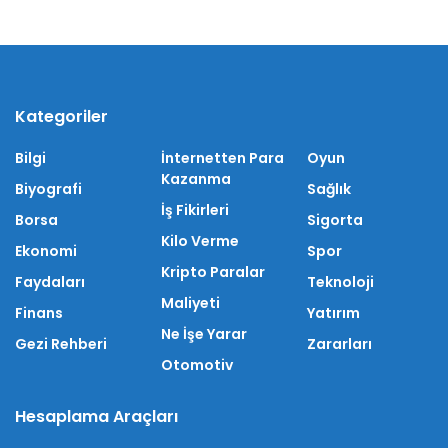
Kategoriler
Bilgi
İnternetten Para
Oyun
Kazanma
Biyografi
Sağlık
İş Fikirleri
Borsa
Sigorta
Kilo Verme
Ekonomi
Spor
Kripto Paralar
Faydaları
Teknoloji
Maliyeti
Finans
Yatırım
Ne İşe Yarar
Gezi Rehberi
Zararları
Otomotiv
Hesaplama Araçları