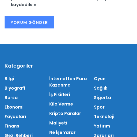
kaydedilsin.
Kategoriler
Bilgi
İnternetten Para
Oyun
Kazanma
Biyografi
Sağlık
İş Fikirleri
Borsa
Sigorta
Kilo Verme
Ekonomi
Spor
Kripto Paralar
Faydaları
Teknoloji
Maliyeti
Finans
Yatırım
Ne İşe Yarar
Gezi Rehberi
Zararları