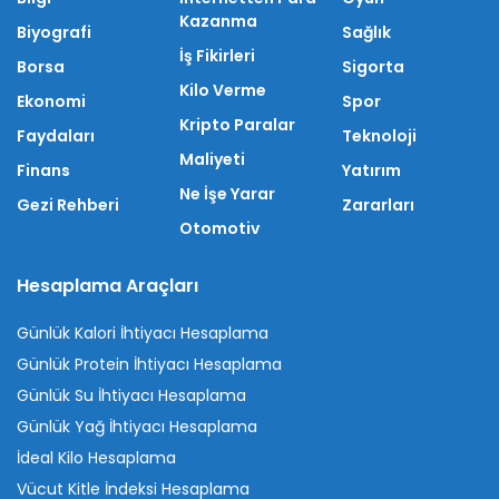
Kazanma
Biyografi
Sağlık
İş Fikirleri
Borsa
Sigorta
Kilo Verme
Ekonomi
Spor
Kripto Paralar
Faydaları
Teknoloji
Maliyeti
Finans
Yatırım
Ne İşe Yarar
Gezi Rehberi
Zararları
Otomotiv
Hesaplama Araçları
Günlük Kalori İhtiyacı Hesaplama
Günlük Protein İhtiyacı Hesaplama
Günlük Su İhtiyacı Hesaplama
Günlük Yağ İhtiyacı Hesaplama
İdeal Kilo Hesaplama
Vücut Kitle İndeksi Hesaplama