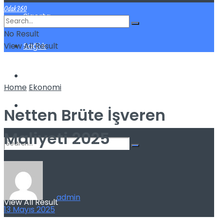
Odak360
Sigorta
No Result
View All Result
Sağlık
Spor
Home
Ekonomi
Kilo Verme
Netten Brüte İşveren
Maliyeti 2025
No Result
by
admin
View All Result
13 Mayıs 2025