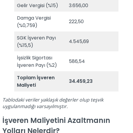
Gelir Vergisi (%15)
3.656,00
Damga Vergisi
222,50
(%0,759)
SGK İşveren Payı
4.545,69
(%15,5)
İşsizlik Sigortası
586,54
İşveren Payı (%2)
Toplam İşveren
34.459,23
Maliyeti
Tablodaki veriler yaklaşık değerler olup teşvik
uygulanmadığı varsayılmıştır.
İşveren Maliyetini Azaltmanın
Yolları Nelerdir?