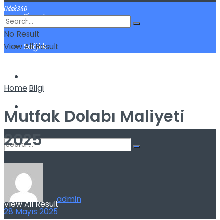
Odak360
Sigorta
No Result
View All Result
Sağlık
Spor
Home
Bilgi
Kilo Verme
Mutfak Dolabı Maliyeti
2025
No Result
by
admin
View All Result
28 Mayıs 2025