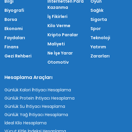
Bilgi
İnternetten Para
Oyun
Kazanma
Biyografi
Sağlık
İş Fikirleri
Borsa
Sigorta
Kilo Verme
Ekonomi
Spor
Kripto Paralar
Faydaları
Teknoloji
Maliyeti
Finans
Yatırım
Ne İşe Yarar
Gezi Rehberi
Zararları
Otomotiv
Hesaplama Araçları
Günlük Kalori İhtiyacı Hesaplama
Günlük Protein İhtiyacı Hesaplama
Günlük Su İhtiyacı Hesaplama
Günlük Yağ İhtiyacı Hesaplama
İdeal Kilo Hesaplama
Vücut Kitle İndeksi Hesaplama