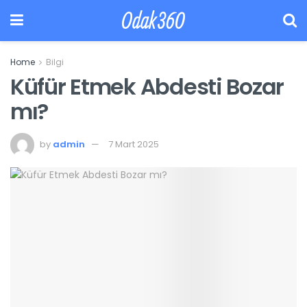
Odak360
Home
Bilgi
Küfür Etmek Abdesti Bozar
mı?
by
admin
7 Mart 2025