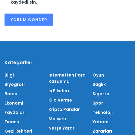
kaydedilsin.
Kategoriler
Bilgi
İnternetten Para
Oyun
Kazanma
Biyografi
Sağlık
İş Fikirleri
Borsa
Sigorta
Kilo Verme
Ekonomi
Spor
Kripto Paralar
Faydaları
Teknoloji
Maliyeti
Finans
Yatırım
Ne İşe Yarar
Gezi Rehberi
Zararları