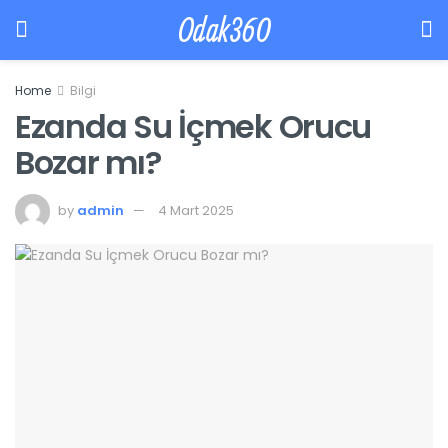
Odak360
Home
Bilgi
Ezanda Su İçmek Orucu
Bozar mı?
by
admin
4 Mart 2025