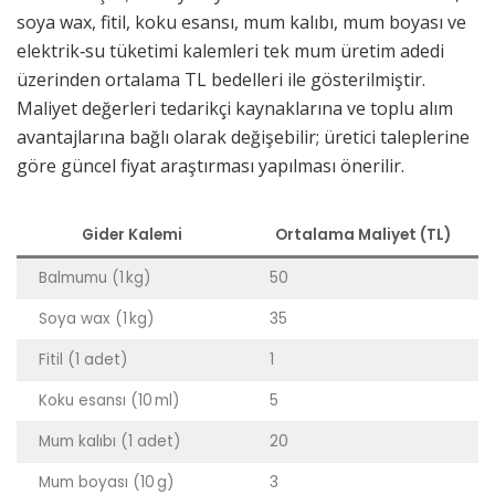
soya wax, fitil, koku esansı, mum kalıbı, mum boyası ve
elektrik‑su tüketimi kalemleri tek mum üretim adedi
üzerinden ortalama TL bedelleri ile gösterilmiştir.
Maliyet değerleri tedarikçi kaynaklarına ve toplu alım
avantajlarına bağlı olarak değişebilir; üretici taleplerine
göre güncel fiyat araştırması yapılması önerilir.
Gider Kalemi
Ortalama Maliyet (TL)
Balmumu (1 kg)
50
Soya wax (1 kg)
35
Fitil (1 adet)
1
Koku esansı (10 ml)
5
Mum kalıbı (1 adet)
20
Mum boyası (10 g)
3