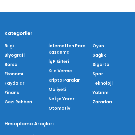
Kategoriler
Bilgi
İnternetten Para
Oyun
Kazanma
Biyografi
Sağlık
İş Fikirleri
Borsa
Sigorta
Kilo Verme
Ekonomi
Spor
Kripto Paralar
Faydaları
Teknoloji
Maliyeti
Finans
Yatırım
Ne İşe Yarar
Gezi Rehberi
Zararları
Otomotiv
Hesaplama Araçları