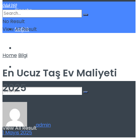
Odak360
Sigorta
No Result
View All Result
Sağlık
Spor
Home
Bilgi
Kilo Verme
En Ucuz Taş Ev Maliyeti
2025
No Result
by
admin
View All Result
1 Mayıs 2025