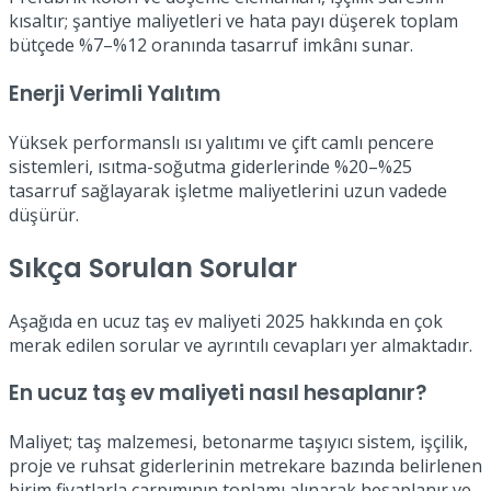
kısaltır; şantiye maliyetleri ve hata payı düşerek toplam
bütçede %7–%12 oranında tasarruf imkânı sunar.
Enerji Verimli Yalıtım
Yüksek performanslı ısı yalıtımı ve çift camlı pencere
sistemleri, ısıtma-soğutma giderlerinde %20–%25
tasarruf sağlayarak işletme maliyetlerini uzun vadede
düşürür.
Sıkça Sorulan Sorular
Aşağıda en ucuz taş ev maliyeti 2025 hakkında en çok
merak edilen sorular ve ayrıntılı cevapları yer almaktadır.
En ucuz taş ev maliyeti nasıl hesaplanır?
Maliyet; taş malzemesi, betonarme taşıyıcı sistem, işçilik,
proje ve ruhsat giderlerinin metrekare bazında belirlenen
birim fiyatlarla çarpımının toplamı alınarak hesaplanır ve