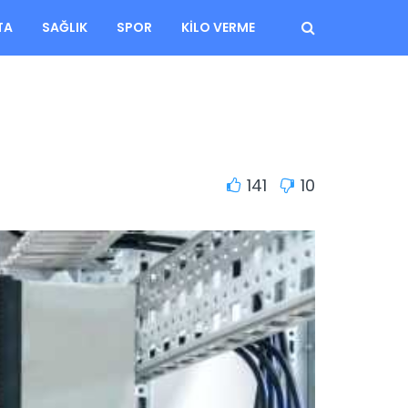
TA
SAĞLIK
SPOR
KILO VERME
141
10