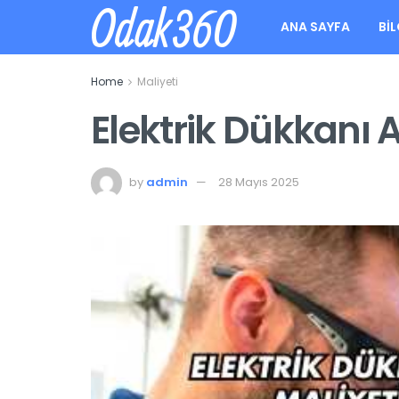
Odak360
ANA SAYFA
BIL
Home
Maliyeti
Elektrik Dükkanı 
by
admin
28 Mayıs 2025