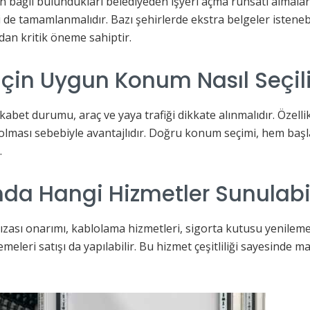
 bağlı bulundukları belediyeden işyeri açma ruhsatı almaları 
 de tamamlanmalıdır. Bazı şehirlerde ekstra belgeler istenebil
dan kritik öneme sahiptir.
 İçin Uygun Konum Nasıl Seçil
ekabet durumu, araç ve yaya trafiği dikkate alınmalıdır. Özel
a olması sebebiyle avantajlıdır. Doğru konum seçimi, hem ba
.
nda Hangi Hizmetler Sunulabil
rızası onarımı, kablolama hizmetleri, sigorta kutusu yenileme
eleri satışı da yapılabilir. Bu hizmet çeşitliliği sayesinde mali