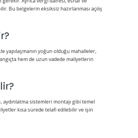
gerekir. Ayrıca vergi dairesi, esnaf ve
ir. Bu belgelerin eksiksiz hazırlanması açılış
ir?
likle yapılaşmanın yoğun olduğu mahalleler,
şlangıçta hem de uzun vadede maliyetlerin
ir?
, aydınlatma sistemleri montajı gibi temel
yetler kısa sürede telafi edilebilir ve işin