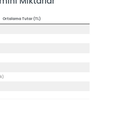
mini Miktarlar
Ortalama Tutar (TL)
ık)