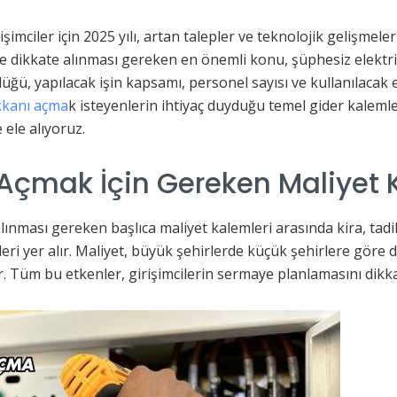
şimciler için 2025 yılı, artan talepler ve teknolojik gelişmel
 dikkate alınması gereken en önemli konu, şüphesiz elektri
ğü, yapılacak işin kapsamı, personel sayısı ve kullanılacak 
kkanı açma
k isteyenlerin ihtiyaç duyduğu temel gider kalemler
 ele alıyoruz.
 Açmak İçin Gereken Maliyet 
ınması gereken başlıca maliyet kalemleri arasında kira, tadila
eri yer alır. Maliyet, büyük şehirlerde küçük şehirlere göre da
ir. Tüm bu etkenler, girişimcilerin sermaye planlamasını dikka