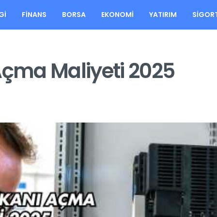
GI
FINANS
BORSA
EKONOMI
YATIRIM
SIGOR
Açma Maliyeti 2025