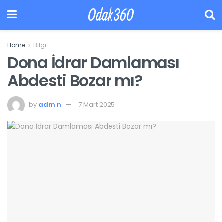
Odak360
Home
Bilgi
Dona İdrar Damlaması
Abdesti Bozar mı?
by
admin
7 Mart 2025