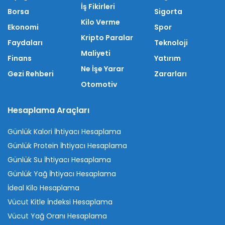
İş Fikirleri
Borsa
Sigorta
Kilo Verme
Ekonomi
Spor
Kripto Paralar
Faydaları
Teknoloji
Maliyeti
Finans
Yatırım
Ne İşe Yarar
Gezi Rehberi
Zararları
Otomotiv
Hesaplama Araçları
Günlük Kalori İhtiyacı Hesaplama
Günlük Protein İhtiyacı Hesaplama
Günlük Su İhtiyacı Hesaplama
Günlük Yağ İhtiyacı Hesaplama
İdeal Kilo Hesaplama
Vücut Kitle İndeksi Hesaplama
Vücut Yağ Oranı Hesaplama