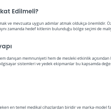
kkat Edilmeli?
lmak ve mevzuata uygun adımlar atmak oldukça önemlidir. Özell
. Aynı zamanda hedef kitlenin bulunduğu bölge seçimi de mal
tyapı
, hem danışan memnuniyeti hem de mesleki etkinlik açısından bü
lgisayar sistemleri ve yedek ekipmanlar bu kapsamda değerle
eken en temel medikal cihazlardan biridir ve marka-model farkın