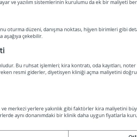
sayar ve yazılım sistemlerinin kurulumu da ek bir maliyeti ber
alonu oturma düzeni, danışma noktası, hijyen birimleri gibi de
 aşağıya çekebilir.
ti
dur. Bu ruhsat işlemleri; kira kontratı, oda kayıtları, noter bel
eken resmi giderler, diyetisyen kliniği açma maliyetini doğrud
 ve merkezi yerlere yakınlık gibi faktörler kira maliyetini büy
rde aynı donanımdaki bir klinik daha uygun fiyatlarla kurulab
Ort