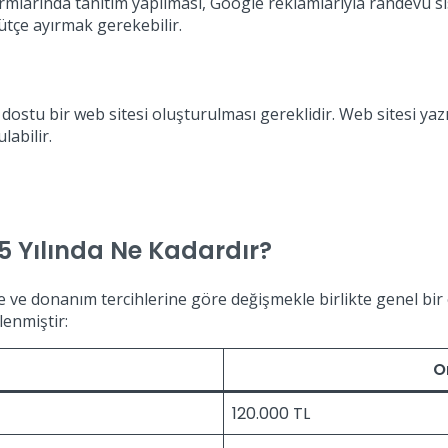
rmlarında tanıtım yapılması, Google reklamlarıyla randevu s
bütçe ayırmak gerekebilir.
ı dostu bir web sitesi oluşturulması gereklidir. Web sitesi yazı
labilir.
25 Yılında Ne Kadardır?
erde ve donanım tercihlerine göre değişmekle birlikte genel 
lenmiştir:
O
120.000 TL