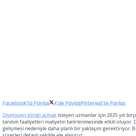
Facebook'ta Paylaş
X'de Paylaş
Pinterest'te Paylaş
Diyetisyen kliniği açmak
isteyen uzmanlar için 2025 yılı bir
tanıtım faaliyetleri maliyetin belirlenmesinde etkili oluyo
gelişmesi nedeniyle daha planlı bir yaklaşım gerektiriyor. B
süreçleri detaylı şekilde ele alıyoruz.