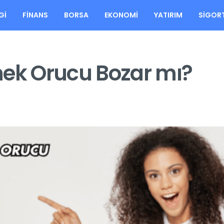
GI
FINANS
BORSA
EKONOMI
YATIRIM
SIGOR
mek Orucu Bozar mı?