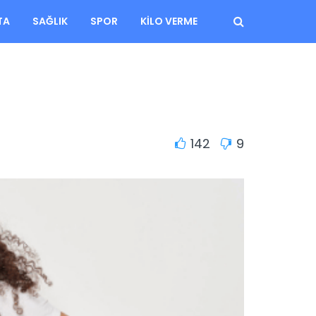
TA
SAĞLIK
SPOR
KILO VERME
142
9