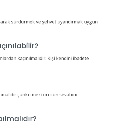
i olarak sürdürmek ve şehvet uyandırmak uygun
ınılabilir?
ardan kaçınılmalıdır. Kişi kendini ibadete
nmalıdır çünkü mezi orucun sevabını
pılmalıdır?