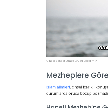
Cinsel Sohbet Etmek Orucu Bozar mı?
Mezheplere Göre 
İslam alimleri
, cinsel içerikli kon
durumlarda orucu bozup bozmadığ
Hanefi Mezhebine G