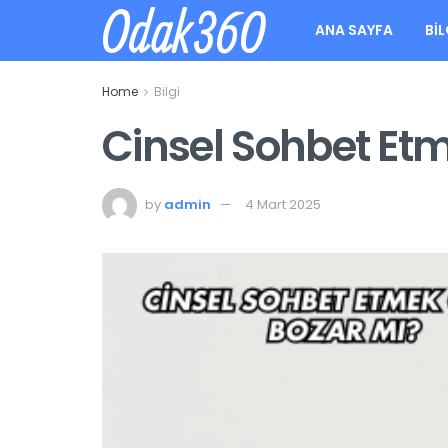
Odak360
ANA SAYFA
BIL
Home
Bilgi
Cinsel Sohbet Et
by
admin
4 Mart 2025