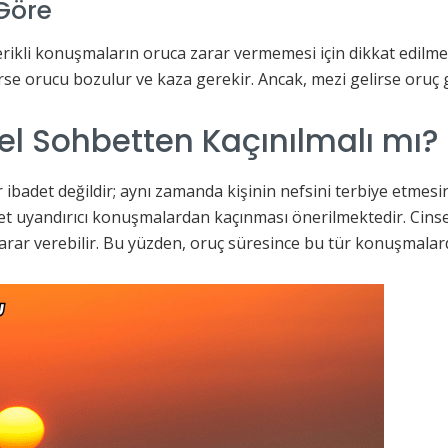
Göre
erikli konuşmaların oruca zarar vermemesi için dikkat edilm
se orucu bozulur ve kaza gerekir. Ancak, mezi gelirse oruç ge
el Sohbetten Kaçınılmalı mı?
 bir ibadet değildir; aynı zamanda kişinin nefsini terbiye etmes
et uyandırıcı konuşmalardan kaçınması önerilmektedir. Cinsel
 zarar verebilir. Bu yüzden, oruç süresince bu tür konuşmal