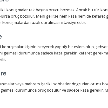
rikli konuşmalar tek başına orucu bozmaz. Ancak bu tür konu
ursa oruç bozulur. Meni gelirse hem kaza hem de kefaret ge
r konuşmalardan uzak durulmasını tavsiye eder.
e
kli konuşmalar kişinin isteyerek yaptığı bir eylem olup, şeh
ni gelmesi durumunda sadece kaza gerekir, kefaret gerekme
lir.
öre
nuşmalar veya mahrem içerikli sohbetler doğrudan orucu b
ni gelmesi durumunda oruç bozulur ve sadece kaza gerekir. 