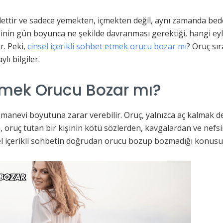
adettir ve sadece yemekten, içmekten değil, aynı zamanda bed
kişinin gün boyunca ne şekilde davranması gerektiği, hangi
r. Peki,
cinsel içerikli sohbet etmek orucu bozar mı
? Oruç s
lı bilgiler.
tmek Orucu Bozar mı?
 manevi boyutuna zarar verebilir. Oruç, yalnızca aç kalmak 
 oruç tutan bir kişinin kötü sözlerden, kavgalardan ve nefsi
el içerikli sohbetin doğrudan orucu bozup bozmadığı konusun