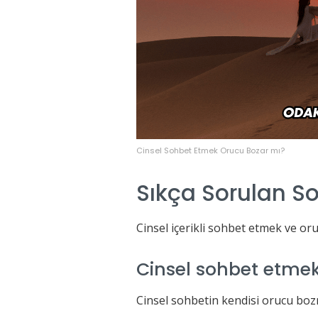
Cinsel Sohbet Etmek Orucu Bozar mı?
Sıkça Sorulan So
Cinsel içerikli sohbet etmek ve or
Cinsel sohbet etme
Cinsel sohbetin kendisi orucu bo