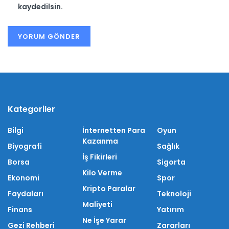
kaydedilsin.
Kategoriler
Bilgi
İnternetten Para
Oyun
Kazanma
Biyografi
Sağlık
İş Fikirleri
Borsa
Sigorta
Kilo Verme
Ekonomi
Spor
Kripto Paralar
Faydaları
Teknoloji
Maliyeti
Finans
Yatırım
Ne İşe Yarar
Gezi Rehberi
Zararları