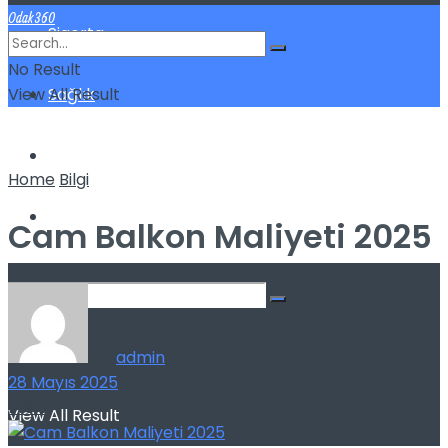
Odak360
Sigorta
No Result
View All Result
Sağlık
Spor
Home
Bilgi
Kilo Verme
Cam Balkon Maliyeti 2025
No Result
by
admin
28 Mayıs 2025
146
5
View All Result