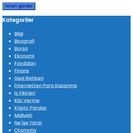
Kategoriler
Bilgi
Biyografi
Borsa
Ekonomi
Faydaları
Finans
Gezi Rehberi
İnternetten Para Kazanma
İş Fikirleri
Kilo Verme
Kripto Paralar
Maliyeti
Ne İşe Yarar
Otomotiv