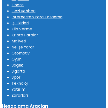
Finans
Gezi Rehberi
İnternetten Para Kazanma
İş Fikirleri
Kilo Verme
Kripto Paralar
Maliyeti
Ne İşe Yarar
Otomotiv
Oyun
Sağlık
Sigorta
Spor
Teknoloji
Yatırım
Zararları
Hesaplama Araçları