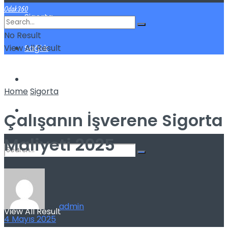
Odak360
Sigorta
No Result
View All Result
Sağlık
Spor
Home
Sigorta
Kilo Verme
Çalışanın İşverene Sigorta
Maliyeti 2025
No Result
by
admin
View All Result
4 Mayıs 2025