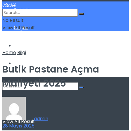
Odak360
Sigorta
No Result
View All Result
Sağlık
Spor
Home
Bilgi
Kilo Verme
Butik Pastane Açma
Maliyeti 2025
No Result
by
admin
View All Result
28 Mayıs 2025