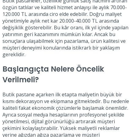
Butik pastaneler, özellikle günlük satış hacmini artıran
özgün tatlılar ve kaliteli hizmet anlayışı ile aylık 70.000-
120.000 TL arasında ciro elde edebilir. Doğru maliyet
yönetimiyle aylık net kar 20.000-40.000 TL arasında
değişiklik gösterebilir. Bu kâr oranı, ilk yıl içinde yapılan
yatırımın geri kazanımını mümkün kılar. Ancak bu
sonuçlara ulaşabilmek için pazarlama, ürün kalitesi ve
müşteri deneyimi konularında istikrarlı bir yaklaşım
gereklidir.
Başlangıçta Nelere Öncelik
Verilmeli?
Butik pastane açarken ilk etapta maliyetin büyük bir
kısmı dekorasyon ve ekipmana gitmektedir. Bu nedenle
kaliteli fakat ekonomik çözümlerle başlamak önemlidir.
Ayrıca sosyal medya hesaplarının profesyonel şekilde
yönetilmesi, dijital görünürlüğü artırarak müşteri
çekimini kolaylaştırabilir. Yüksek maliyetli reklamlar
yerine ağızdan ağıza pazarlama ve müşteri