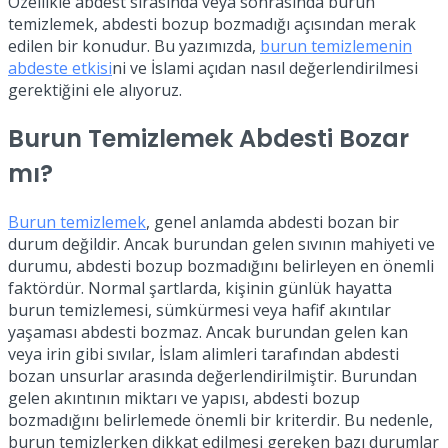
Özellikle abdest sırasında veya sonrasında burun
temizlemek, abdesti bozup bozmadığı açısından merak
edilen bir konudur. Bu yazımızda,
burun temizlemenin
abdeste etkisi
ni ve İslami açıdan nasıl değerlendirilmesi
gerektiğini ele alıyoruz.
Burun Temizlemek Abdesti Bozar
mı?
Burun temizlemek
, genel anlamda abdesti bozan bir
durum değildir. Ancak burundan gelen sıvının mahiyeti ve
durumu, abdesti bozup bozmadığını belirleyen en önemli
faktördür. Normal şartlarda, kişinin günlük hayatta
burun temizlemesi, sümkürmesi veya hafif akıntılar
yaşaması abdesti bozmaz. Ancak burundan gelen kan
veya irin gibi sıvılar, İslam alimleri tarafından abdesti
bozan unsurlar arasında değerlendirilmiştir. Burundan
gelen akıntının miktarı ve yapısı, abdesti bozup
bozmadığını belirlemede önemli bir kriterdir. Bu nedenle,
burun temizlerken dikkat edilmesi gereken bazı durumlar