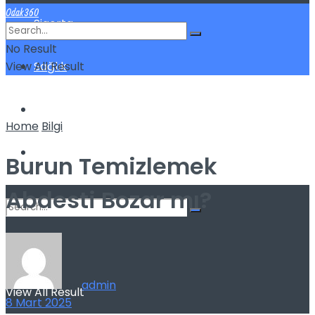
Odak360
Sigorta
No Result
View All Result
Sağlık
Spor
Home
Bilgi
Kilo Verme
Burun Temizlemek
Abdesti Bozar mı?
No Result
by
admin
View All Result
8 Mart 2025