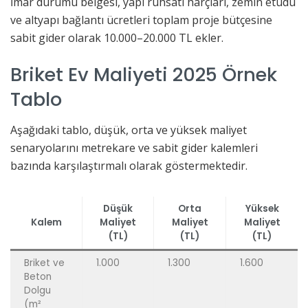
İmar durumu belgesi, yapı ruhsatı harçları, zemin etüdü
ve altyapı bağlantı ücretleri toplam proje bütçesine
sabit gider olarak 10.000–20.000 TL ekler.
Briket Ev Maliyeti 2025 Örnek
Tablo
Aşağıdaki tablo, düşük, orta ve yüksek maliyet
senaryolarını metrekare ve sabit gider kalemleri
bazında karşılaştırmalı olarak göstermektedir.
Düşük
Orta
Yüksek
Kalem
Maliyet
Maliyet
Maliyet
(TL)
(TL)
(TL)
Briket ve
1.000
1.300
1.600
Beton
Dolgu
(m²