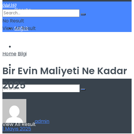
Odak360
Sigorta
No Result
View All Result
Sağlık
Spor
Home
Bilgi
Kilo Verme
Bir Evin Maliyeti Ne Kadar
2025
No Result
by
admin
View All Result
1 Mayıs 2025