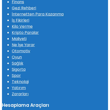
Finans
Gezi Rehberi
İnternetten Para Kazanma
İş Fikirleri
Kilo Verme
Kripto Paralar
Maliyeti
Ne İşe Yarar
Otomotiv
Oyun
Sağlık
Sigorta
Spor
Teknoloji
Yatırım
Zararları
Hesaplama Araçları