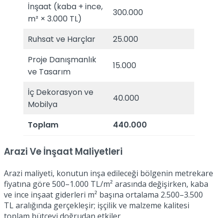
İnşaat (kaba + ince,
300.000
m² × 3.000 TL)
Ruhsat ve Harçlar
25.000
Proje Danışmanlık
15.000
ve Tasarım
İç Dekorasyon ve
40.000
Mobilya
Toplam
440.000
Arazi Ve İnşaat Maliyetleri
Arazi maliyeti, konutun inşa edileceği bölgenin metrekare
fiyatına göre 500–1.000 TL/m² arasında değişirken, kaba
ve ince inşaat giderleri m² başına ortalama 2.500–3.500
TL aralığında gerçekleşir; işçilik ve malzeme kalitesi
toplam bütçeyi doğrudan etkiler.