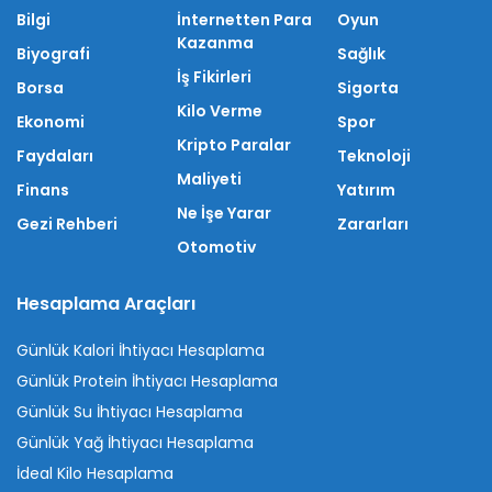
Bilgi
İnternetten Para
Oyun
Kazanma
Biyografi
Sağlık
İş Fikirleri
Borsa
Sigorta
Kilo Verme
Ekonomi
Spor
Kripto Paralar
Faydaları
Teknoloji
Maliyeti
Finans
Yatırım
Ne İşe Yarar
Gezi Rehberi
Zararları
Otomotiv
Hesaplama Araçları
Günlük Kalori İhtiyacı Hesaplama
Günlük Protein İhtiyacı Hesaplama
Günlük Su İhtiyacı Hesaplama
Günlük Yağ İhtiyacı Hesaplama
İdeal Kilo Hesaplama