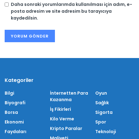
Daha sonraki yorumlarımda kullanılması için adım, e-
posta adresim ve site adresim bu tarayıcıya
kaydedilsin.
Kategoriler
Bilgi
İnternetten Para
Oyun
Kazanma
Biyografi
Sağlık
İş Fikirleri
Borsa
Sigorta
Kilo Verme
Ekonomi
Spor
Kripto Paralar
Faydaları
Teknoloji
Maliyeti