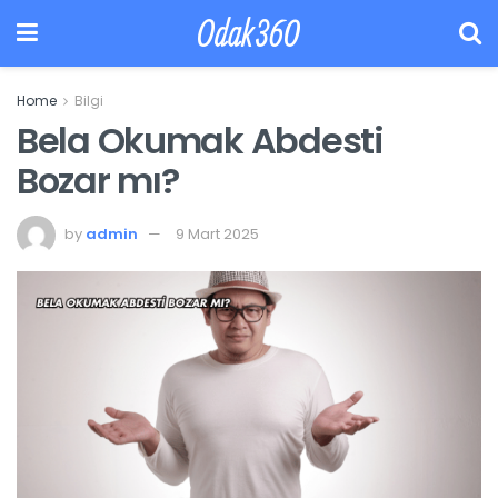
Odak360
Home
Bilgi
Bela Okumak Abdesti
Bozar mı?
by
admin
9 Mart 2025