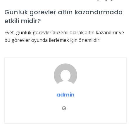
Günlük görevler altın kazandırmada
etkili midir?
Evet, günlük görevler düzenli olarak altın kazandırır ve
bu görevler oyunda ilerlemek için önemlidir.
admin