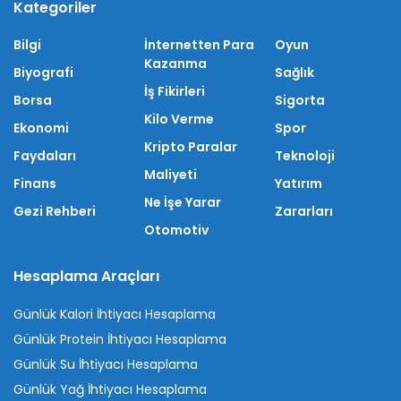
Kategoriler
Bilgi
İnternetten Para
Oyun
Kazanma
Biyografi
Sağlık
İş Fikirleri
Borsa
Sigorta
Kilo Verme
Ekonomi
Spor
Kripto Paralar
Faydaları
Teknoloji
Maliyeti
Finans
Yatırım
Ne İşe Yarar
Gezi Rehberi
Zararları
Otomotiv
Hesaplama Araçları
Günlük Kalori İhtiyacı Hesaplama
Günlük Protein İhtiyacı Hesaplama
Günlük Su İhtiyacı Hesaplama
Günlük Yağ İhtiyacı Hesaplama