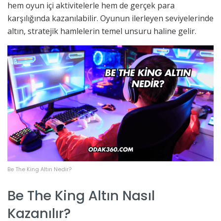
hem oyun içi aktivitelerle hem de gerçek para
karşılığında kazanılabilir. Oyunun ilerleyen seviyelerinde
altın, stratejik hamlelerin temel unsuru haline gelir.
Be The King Altın Nedir?
Be The King Altın Nasıl
Kazanılır?