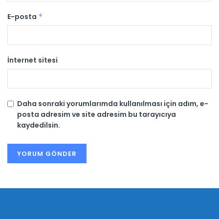
E-posta
*
İnternet sitesi
Daha sonraki yorumlarımda kullanılması için adım, e-
posta adresim ve site adresim bu tarayıcıya
kaydedilsin.