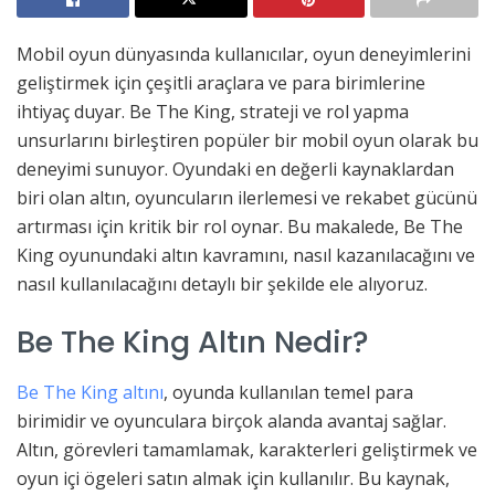
Mobil oyun dünyasında kullanıcılar, oyun deneyimlerini
geliştirmek için çeşitli araçlara ve para birimlerine
ihtiyaç duyar. Be The King, strateji ve rol yapma
unsurlarını birleştiren popüler bir mobil oyun olarak bu
deneyimi sunuyor. Oyundaki en değerli kaynaklardan
biri olan altın, oyuncuların ilerlemesi ve rekabet gücünü
artırması için kritik bir rol oynar. Bu makalede, Be The
King oyunundaki altın kavramını, nasıl kazanılacağını ve
nasıl kullanılacağını detaylı bir şekilde ele alıyoruz.
Be The King Altın Nedir?
Be The King altını
, oyunda kullanılan temel para
birimidir ve oyunculara birçok alanda avantaj sağlar.
Altın, görevleri tamamlamak, karakterleri geliştirmek ve
oyun içi ögeleri satın almak için kullanılır. Bu kaynak,