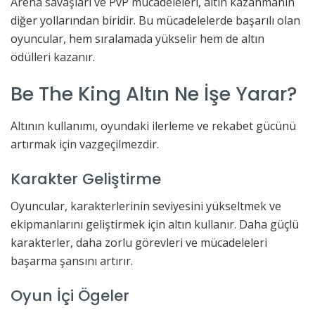
Arena savaşları ve PvP mücadeleleri, altın kazanmanın
diğer yollarından biridir. Bu mücadelelerde başarılı olan
oyuncular, hem sıralamada yükselir hem de altın
ödülleri kazanır.
Be The King Altın Ne İşe Yarar?
Altının kullanımı, oyundaki ilerleme ve rekabet gücünü
artırmak için vazgeçilmezdir.
Karakter Geliştirme
Oyuncular, karakterlerinin seviyesini yükseltmek ve
ekipmanlarını geliştirmek için altın kullanır. Daha güçlü
karakterler, daha zorlu görevleri ve mücadeleleri
başarma şansını artırır.
Oyun İçi Ögeler