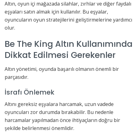
Altın, oyun içi mağazada silahlar, zırhlar ve diğer faydalı
eşyaları satın almak için kullanılır. Bu eşyalar,
oyuncuların oyun stratejilerini geliştirmelerine yardımcı
olur.
Be The King Altın Kullanımında
Dikkat Edilmesi Gerekenler
Altın yönetimi, oyunda başarılı olmanın önemli bir
parçasıdır.
İsrafı Önlemek
Altını gereksiz eşyalara harcamak, uzun vadede
oyuncuları zor durumda bırakabilir. Bu nedenle
harcamalar yapılmadan önce ihtiyaçların doğru bir
şekilde belirlenmesi önemlidir.