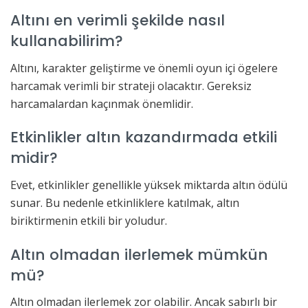
Altını en verimli şekilde nasıl
kullanabilirim?
Altını, karakter geliştirme ve önemli oyun içi ögelere
harcamak verimli bir strateji olacaktır. Gereksiz
harcamalardan kaçınmak önemlidir.
Etkinlikler altın kazandırmada etkili
midir?
Evet, etkinlikler genellikle yüksek miktarda altın ödülü
sunar. Bu nedenle etkinliklere katılmak, altın
biriktirmenin etkili bir yoludur.
Altın olmadan ilerlemek mümkün
mü?
Altın olmadan ilerlemek zor olabilir. Ancak sabırlı bir