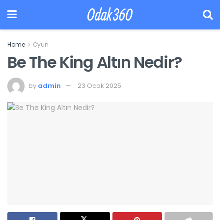
Odak360
Home
Oyun
Be The King Altın Nedir?
by
admin
23 Ocak 2025