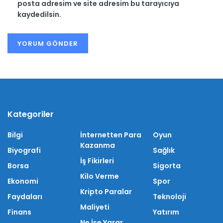
posta adresim ve site adresim bu tarayıcıya
kaydedilsin.
Kategoriler
Bilgi
İnternetten Para
Oyun
Kazanma
Biyografi
Sağlık
İş Fikirleri
Borsa
Sigorta
Kilo Verme
Ekonomi
Spor
Kripto Paralar
Faydaları
Teknoloji
Maliyeti
Finans
Yatırım
Ne İşe Yarar