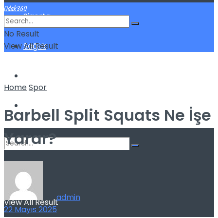
Odak360
Sigorta
No Result
View All Result
Sağlık
Spor
Home
Spor
Kilo Verme
Barbell Split Squats Ne İşe
Yarar?
No Result
by
admin
View All Result
22 Mayıs 2025