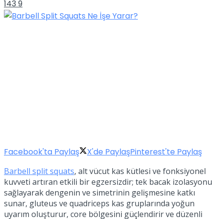
143
9
Facebook'ta Paylaş
X'de Paylaş
Pinterest'te Paylaş
Barbell split squats
, alt vücut kas kütlesi ve fonksiyonel
kuvveti artıran etkili bir egzersizdir; tek bacak izolasyonu
sağlayarak dengenin ve simetrinin gelişmesine katkı
sunar, gluteus ve quadriceps kas gruplarında yoğun
uyarım oluşturur, core bölgesini güçlendirir ve düzenli