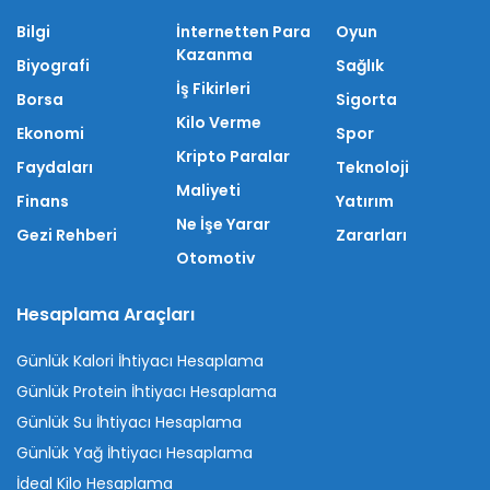
Bilgi
İnternetten Para
Oyun
Kazanma
Biyografi
Sağlık
İş Fikirleri
Borsa
Sigorta
Kilo Verme
Ekonomi
Spor
Kripto Paralar
Faydaları
Teknoloji
Maliyeti
Finans
Yatırım
Ne İşe Yarar
Gezi Rehberi
Zararları
Otomotiv
Hesaplama Araçları
Günlük Kalori İhtiyacı Hesaplama
Günlük Protein İhtiyacı Hesaplama
Günlük Su İhtiyacı Hesaplama
Günlük Yağ İhtiyacı Hesaplama
İdeal Kilo Hesaplama