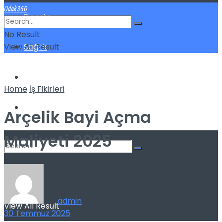
Odak360
Sigorta
No Result
View All Result
Sağlık
Spor
Home
İş Fikirleri
Kilo Verme
Arçelik Bayi Açma
Maliyeti 2025
No Result
by
admin
View All Result
30 Temmuz 2025