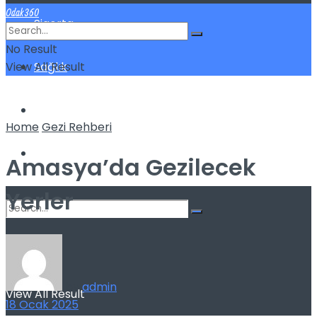
Odak360
Sigorta
No Result
View All Result
Sağlık
Spor
Home
Gezi Rehberi
Kilo Verme
Amasya’da Gezilecek
Yerler
No Result
by
admin
View All Result
18 Ocak 2025